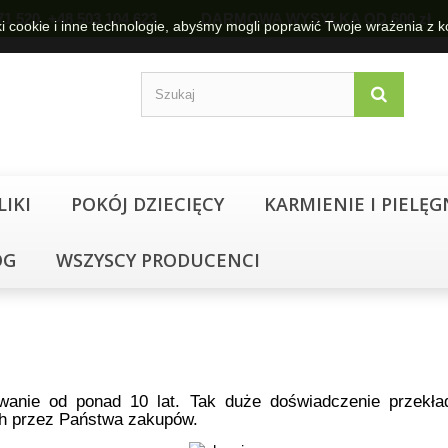
04 171 520, +48 503 104 623 DARMOWA WYSYŁKA OD 600 zł
ki cookie i inne technologie, abyśmy mogli poprawić Twoje wrażenia z k
IKI
POKÓJ DZIECIĘCY
KARMIENIE I PIELĘG
OG
WSZYSCY PRODUCENCI
rwanie od ponad 10 lat. Tak duże doświadczenie przekła
h przez Państwa zakupów.