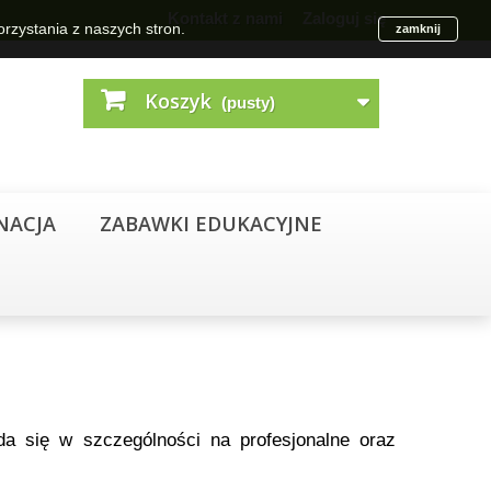
Kontakt z nami
Zaloguj się
orzystania z naszych stron.
zamknij
Koszyk
(pusty)
NACJA
ZABAWKI EDUKACYJNE
da się w szczególności na profesjonalne oraz