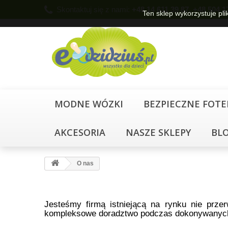
Skontaktuj się z nami:
+48 14 611 39 87, +48 5
Ten sklep wykorzystuje pli
MODNE WÓZKI
BEZPIECZNE FOTEL
AKCESORIA
NASZE SKLEPY
BL
O nas
Jesteśmy firmą istniejącą na rynku nie prze
kompleksowe doradztwo podczas dokonywanyc