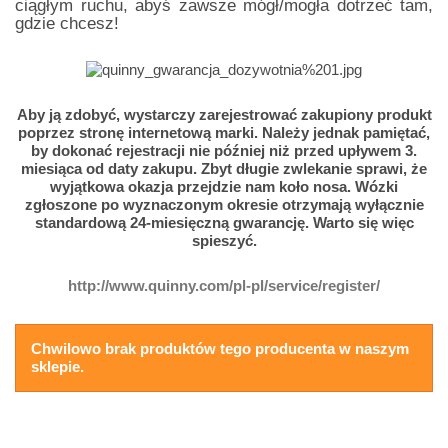
ciągłym ruchu, abyś zawsze mógł/mogła dotrzeć tam,
gdzie chcesz!
Aby ją zdobyć, wystarczy zarejestrować zakupiony produkt
poprzez stronę internetową marki. Należy jednak pamiętać,
by dokonać rejestracji nie później niż przed upływem 3.
miesiąca od daty zakupu. Zbyt długie zwlekanie sprawi, że
wyjątkowa okazja przejdzie nam koło nosa. Wózki
zgłoszone po wyznaczonym okresie otrzymają wyłącznie
standardową 24-miesięczną gwarancję. Warto się więc
spieszyć.
http://www.quinny.com/pl-pl/service/register/
Chwilowo brak produktów tego producenta w naszym
sklepie.