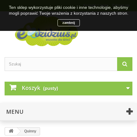
Kontakt z nami
Zaloguj się
Ten sklep wykorzystuje pliki cookie i inne technologie, abyśmy
mogli poprawić Twoje wrażenia z korzystania z naszych stron.
zamknij
Koszyk
(pusty)
MENU
Quinny