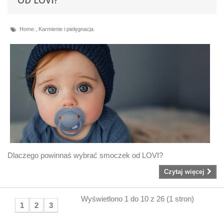
OD LOVI?
Home
,
Karmienie i pielęgnacja
Dlaczego powinnaś wybrać smoczek od LOVI?
Czytaj więcej
Wyświetlono 1 do 10 z 26 (1 stron)
1
2
3