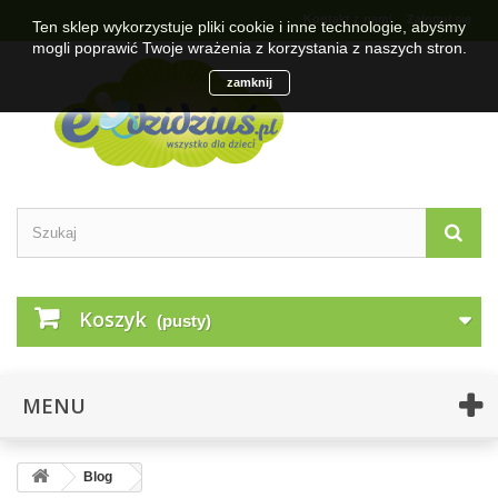
Kontakt z nami
Zaloguj się
Ten sklep wykorzystuje pliki cookie i inne technologie, abyśmy
mogli poprawić Twoje wrażenia z korzystania z naszych stron.
zamknij
Koszyk
(pusty)
MENU
Blog