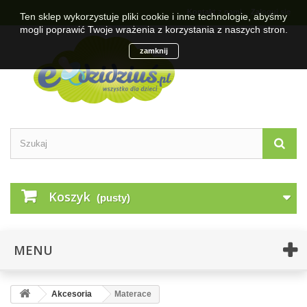
Kontakt z nami
Zaloguj się
Ten sklep wykorzystuje pliki cookie i inne technologie, abyśmy
mogli poprawić Twoje wrażenia z korzystania z naszych stron.
zamknij
Koszyk
(pusty)
MENU
Akcesoria
Materace