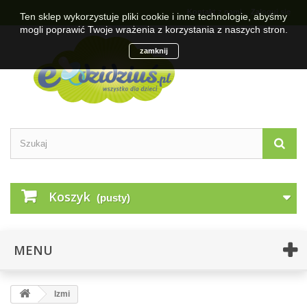
Kontakt z nami
Zaloguj się
Ten sklep wykorzystuje pliki cookie i inne technologie, abyśmy
mogli poprawić Twoje wrażenia z korzystania z naszych stron.
zamknij
Koszyk
(pusty)
MENU
Izmi