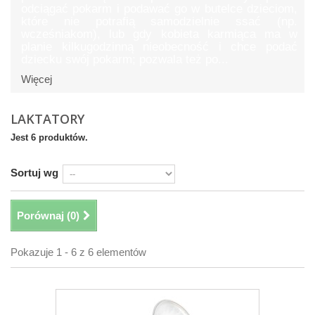
odciągać pokarm i podawać go w butelce dzieciom,
które nie potrafią samodzielnie ssać (np.
wcześniakom), lub gdy kobieta karmiąca ma w
planie kilkugodzinną nieobecność i chce podać
dziecku swój pokarm; pozwala też po...
Więcej
LAKTATORY
Jest 6 produktów.
Sortuj wg
Porównaj (
0
)
Pokazuje 1 - 6 z 6 elementów