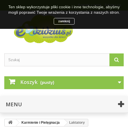
Kontakt z nami
Zaloguj się
Ten sklep wykorzystuje pliki cookie i inne technologie, abyśmy
mogli poprawić Twoje wrażenia z korzystania z naszych stron.
zamknij
Koszyk
(pusty)
MENU
Karmienie i Pielęgnacja
Laktatory