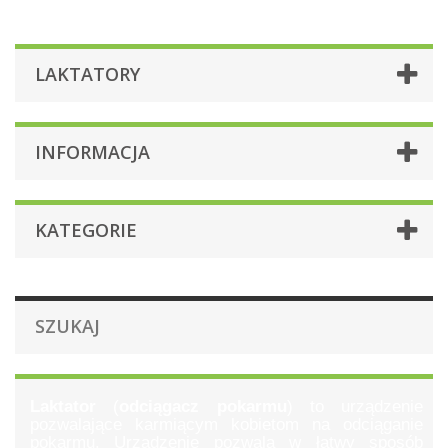
LAKTATORY
INFORMACJA
KATEGORIE
SZUKAJ
Laktator
(
odciągacz pokarmu
) to urządzenie
pozwalające karmiącym kobietom na odciąganie
pokarmu. Urządzenie pozwala w łatwy sposób