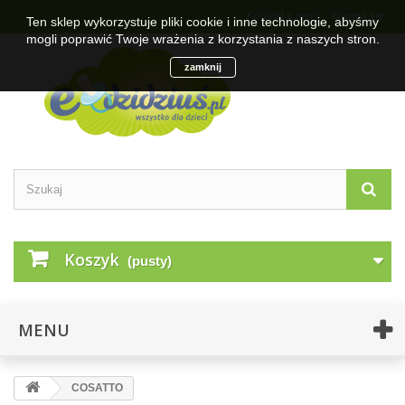
Kontakt z nami
Zaloguj się
Ten sklep wykorzystuje pliki cookie i inne technologie, abyśmy
mogli poprawić Twoje wrażenia z korzystania z naszych stron.
zamknij
Koszyk
(pusty)
MENU
COSATTO