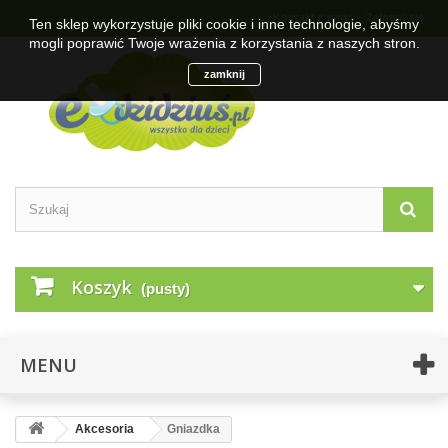
Kontakt z nami
Zaloguj się
Ten sklep wykorzystuje pliki cookie i inne technologie, abyśmy
mogli poprawić Twoje wrażenia z korzystania z naszych stron.
zamknij
Koszyk
(pusty)
MENU
Akcesoria
Gniazdka