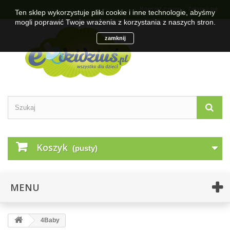
Kontakt z nami
Zaloguj się
Ten sklep wykorzystuje pliki cookie i inne technologie, abyśmy
mogli poprawić Twoje wrażenia z korzystania z naszych stron.
zamknij
Koszyk
(pusty)
MENU
4Baby